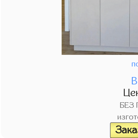
п
В
Це
БЕЗ
изгот
Зака