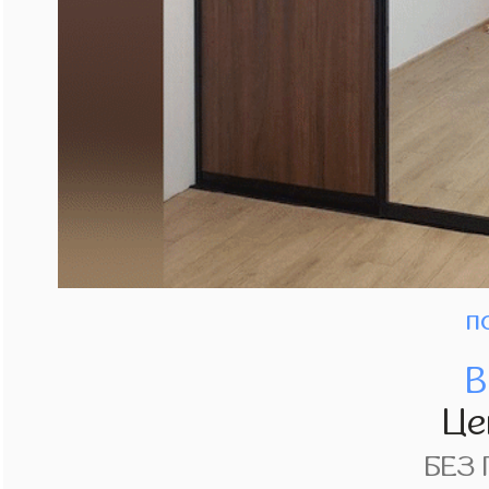
п
В
Це
БЕЗ