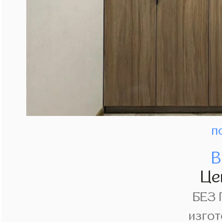
п
В
Це
БЕЗ
изгот