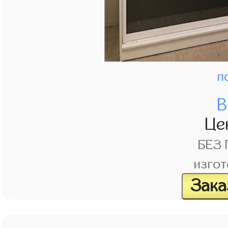
п
В
Це
БЕЗ
изгот
Зака