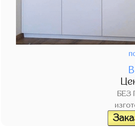
п
В
Це
БЕЗ
изгот
Зака