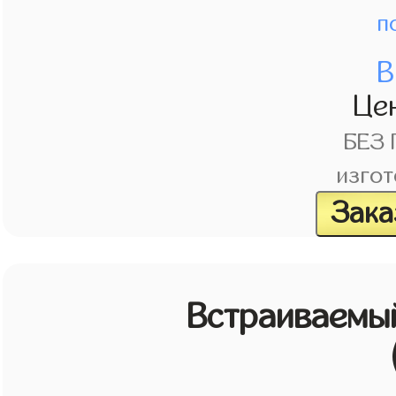
п
В
Це
БЕЗ
изгот
Зака
Встраиваемы