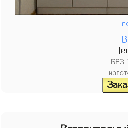
п
В
Це
БЕЗ
изгот
Зака