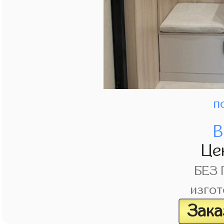
п
В
Це
БЕЗ
изгот
Зака