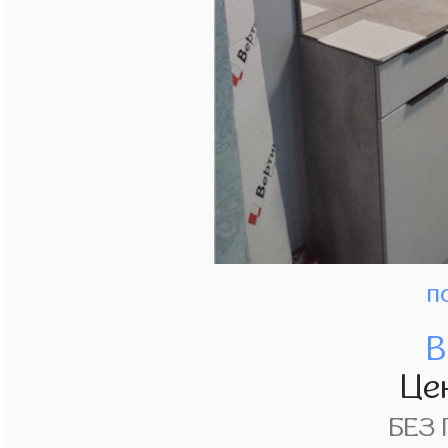
п
В
Це
БЕЗ