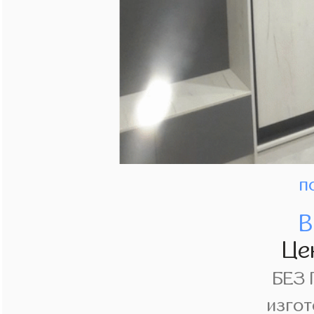
п
В
Це
БЕЗ
изгот