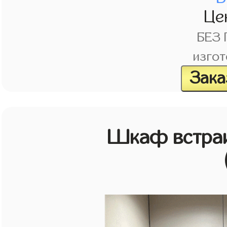
Це
БЕЗ
изгот
Зака
Шкаф встраи