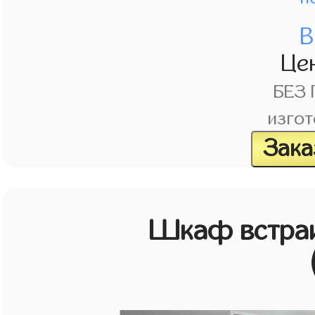
В
Це
БЕЗ
изгот
Зака
Шкаф встраи