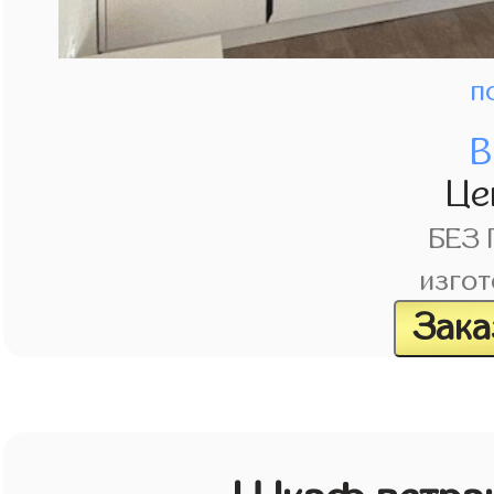
п
В
Це
БЕЗ
изгот
Зака