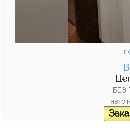
п
В
Це
БЕЗ
изгот
Зака