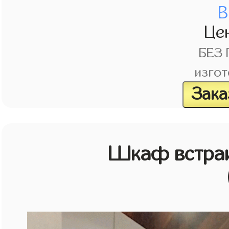
В
Це
БЕЗ
изгот
Зака
Шкаф встраи