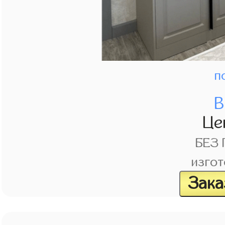
п
В
Це
БЕЗ
изгот
Зака