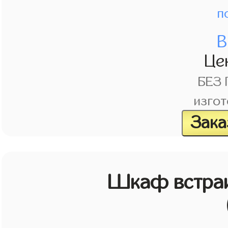
п
В
Це
БЕЗ
изгот
Зака
Шкаф встраи