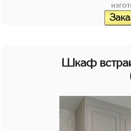
изгот
Зака
Шкаф встраи