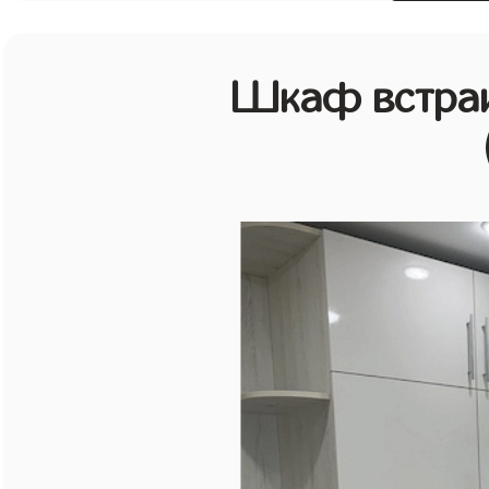
Шкаф встраи