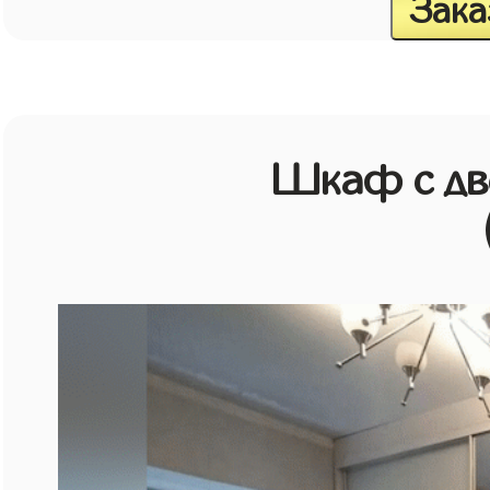
Зака
Шкаф с дв