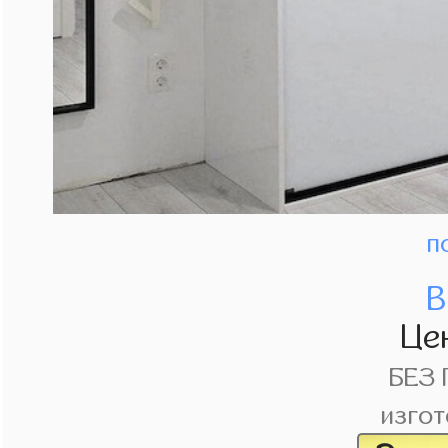
п
В
Це
БЕЗ
изгот