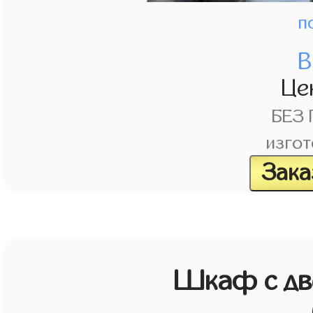
п
В
Це
БЕЗ
изгот
Зака
Шкаф с дв