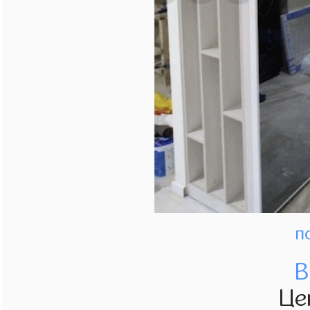
п
В
Це