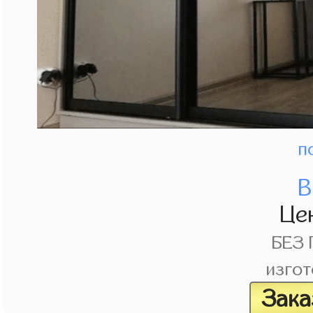
п
В
Це
БЕЗ
изгот
Зака