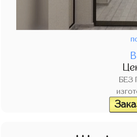
п
В
Це
БЕЗ
изгот
Зака