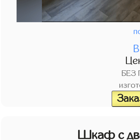
п
В
Це
БЕЗ
изгот
Зака
Шкаф с дв