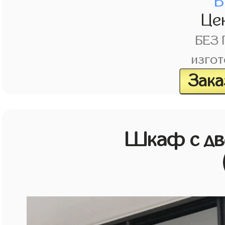
В
Це
БЕЗ
изгот
Зака
Шкаф с дв