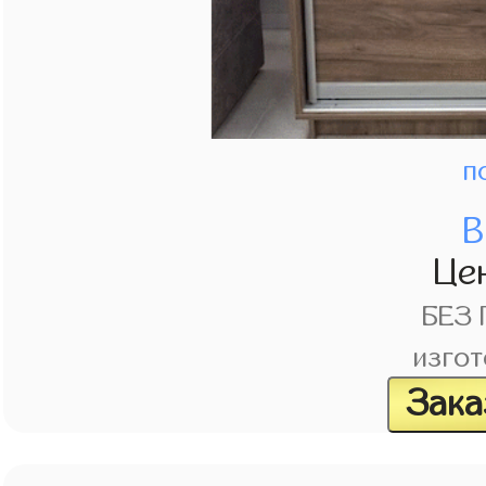
п
В
Це
БЕЗ
изгот
Зака