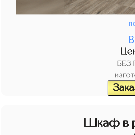
п
В
Це
БЕЗ
изгот
Зака
Шкаф в р