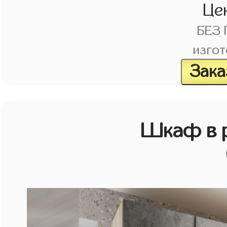
Це
БЕЗ
изгот
Зака
Шкаф в р