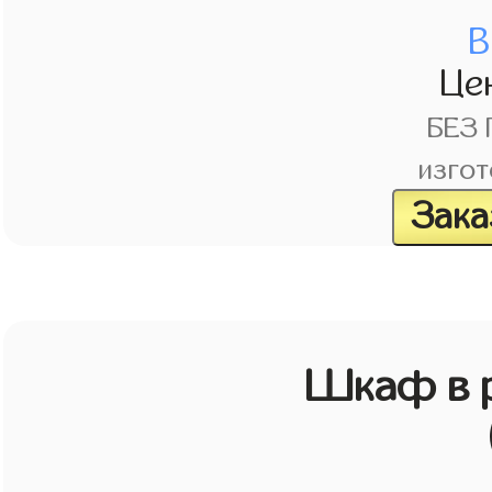
В
Це
БЕЗ
изгот
Зака
Шкаф в р