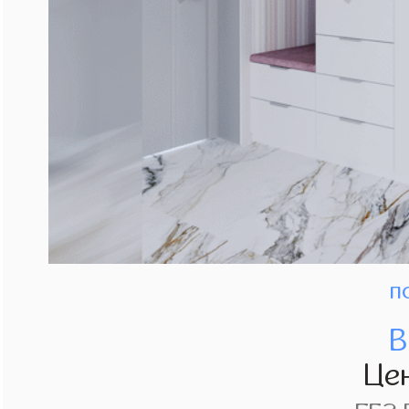
п
В
Це