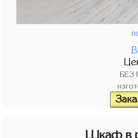
п
В
Це
БЕЗ
изгот
Зака
Шкаф в р