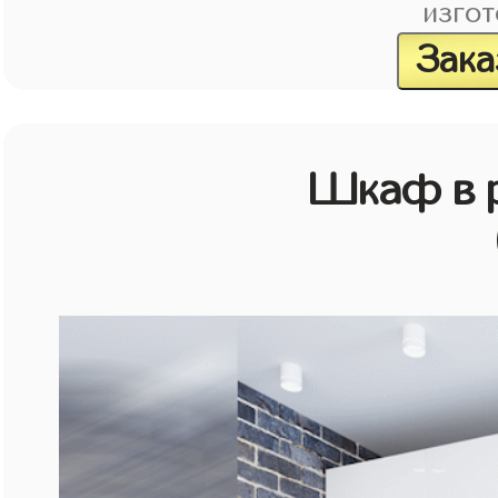
изгот
Зака
Шкаф в р