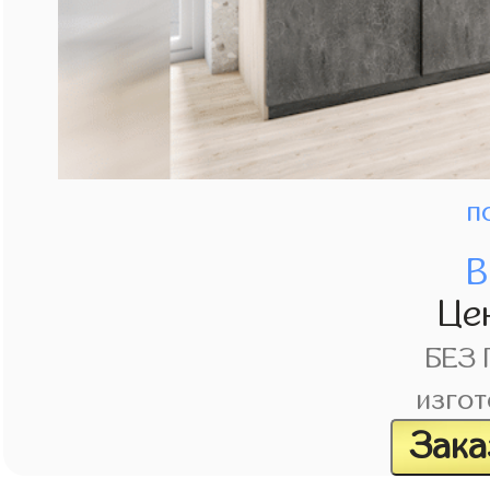
п
В
Це
БЕЗ
изгот
Зака