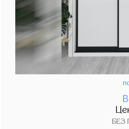
п
В
Це
БЕЗ