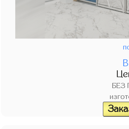
п
В
Це
БЕЗ
изгот
Зака