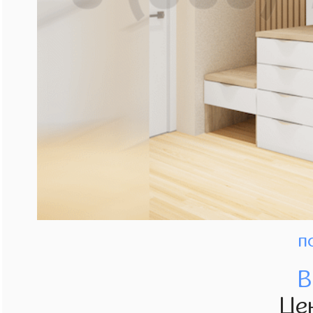
п
В
Це