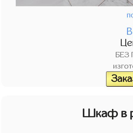
п
В
Це
БЕЗ
изгот
Зака
Шкаф в р