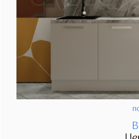
п
В
Це