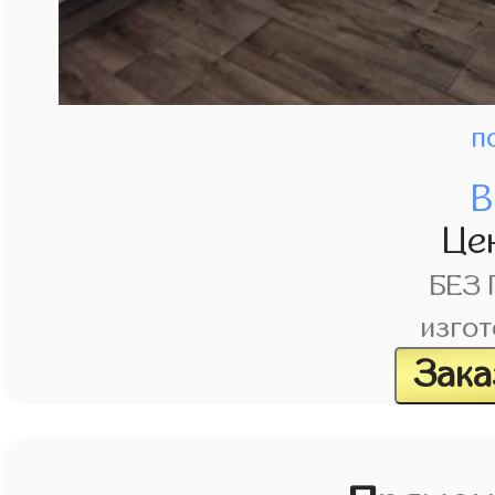
п
В
Це
БЕЗ
изгот
Зака