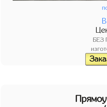
п
В
Це
БЕЗ
изгот
Зака
Прямоу