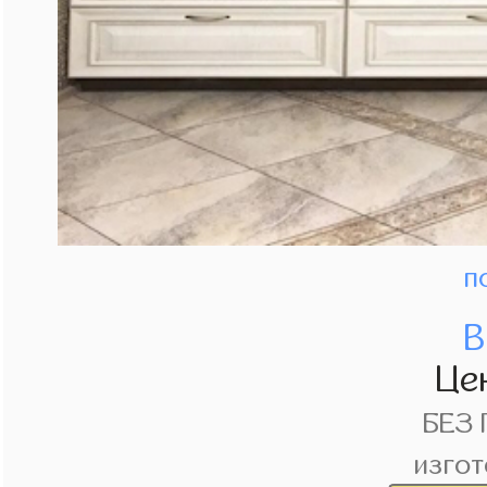
п
В
Це
БЕЗ
изгот