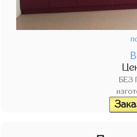
п
В
Це
БЕЗ
изгот
Зака