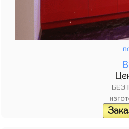
п
В
Це
БЕЗ
изгот
Зака